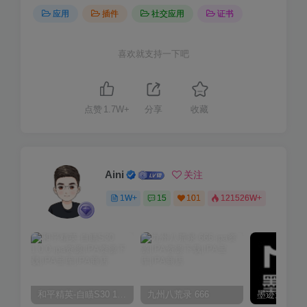
应用
插件
社交应用
证书
喜欢就支持一下吧
点赞
1.7W+
分享
收藏
Aini
关注
1W+
15
101
121526W+
和平精英-自瞄S30 1.0.0
九州八荒录 666