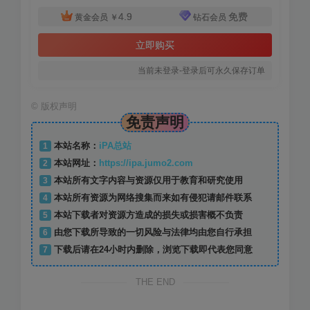
4.9
免费
黄金会员
￥
钻石会员
立即购买
当前未登录-登录后可永久保存订单
©
版权声明
免责声明
1
本站名称：
iPA总站
2
本站网址：
https://ipa.jumo2.com
3
本站所有文字内容与资源仅用于教育和研究使用
4
本站所有资源为网络搜集而来如有侵犯请邮件联系
5
本站下载者对资源方造成的损失或损害概不负责
6
由您下载所导致的一切风险与法律均由您自行承担
7
下载后请在24小时内删除，浏览下载即代表您同意
THE END