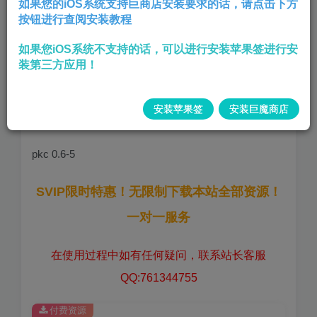
如果您的iOS系统支持巨商店安装要求的话，请点击下方
按钮进行查阅安装教程
开启PKC助手的消息推送，微信助手的
后台常驻，可以稳定推送消息(必须后台
如果您iOS系统不支持的话，可以进行安装苹果签进行安
常驻)
装第三方应用！
微信助手3.8-0锤子助手2.0-4黄白助手1.7.8小昕助手
安装苹果签
安装巨魔商店
2.0-6斗图助手 3.1-5消息屏蔽1.0-5
pkc 0.6-5
SVIP限时特惠！无限制下载本站全部资源！
一对一服务
在使用过程中如有任何疑问，联系站长客服
QQ:761344755
付费资源