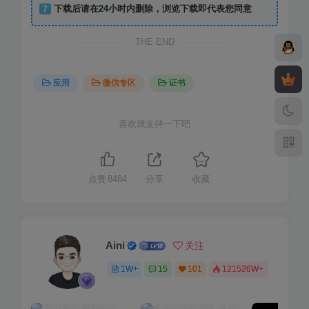
7
下载后请在24小时内删除，浏览下载即代表您同意
THE END
应用
微信专区
证书
喜欢就支持一下吧
点赞
8484
分享
收藏
Aini
关注
1W+
15
101
121526W+