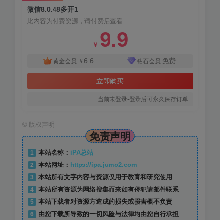
微信8.0.48多开1
此内容为付费资源，请付费后查看
9.9
￥
6.6
免费
黄金会员
￥
钻石会员
立即购买
当前未登录-登录后可永久保存订单
©
版权声明
免责声明
1
本站名称：
iPA总站
2
本站网址：
https://ipa.jumo2.com
3
本站所有文字内容与资源仅用于教育和研究使用
4
本站所有资源为网络搜集而来如有侵犯请邮件联系
5
本站下载者对资源方造成的损失或损害概不负责
6
由您下载所导致的一切风险与法律均由您自行承担