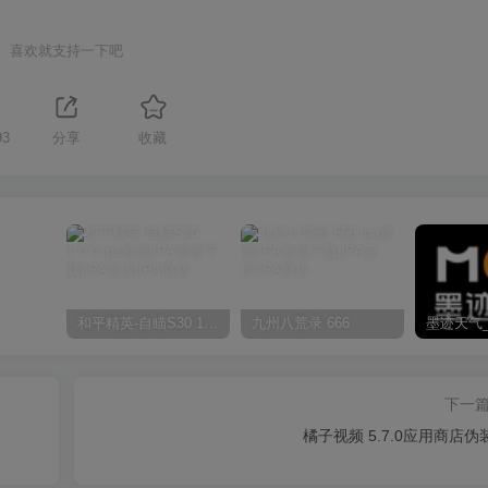
喜欢就支持一下吧
93
分享
收藏
和平精英-自瞄S30 1.0.0
九州八荒录 666
下一
橘子视频 5.7.0应用商店伪