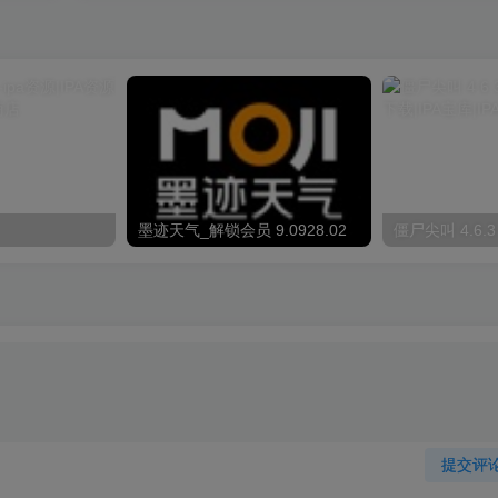
墨迹天气_解锁会员 9.0928.02
僵尸尖叫 4.6.3
提交评