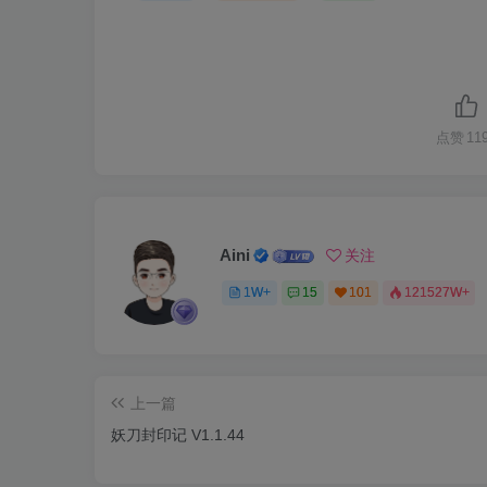
点赞
11
Aini
关注
1W+
15
101
121527W+
上一篇
妖刀封印记 V1.1.44