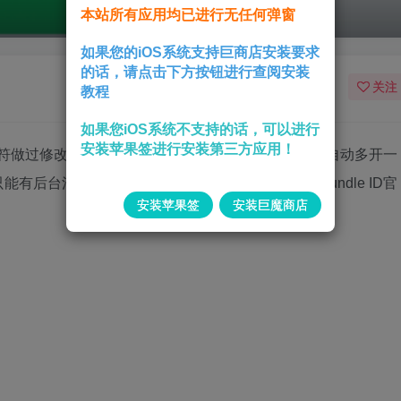
本站所有应用均已进行无任何弹窗
如果您的iOS系统支持巨商店安装要求
的话，请点击下方按钮进行查阅安装
关注
教程
如果您iOS系统不支持的话，可以进行
安装苹果签进行安装第三方应用！
的标识符做过修改；巨魔或越狱设备以及自签设备安装后会自动多开一
有后台消息推送，这是微的底层推送逻辑是依据Bundle ID官
安装苹果签
安装巨魔商店