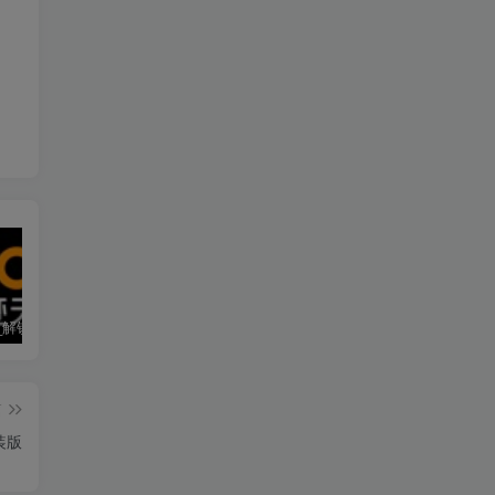
墨迹天气_解锁会员 9.0928.02
僵尸尖叫 4.6.3
素材神器 1.6.6
篇
装版