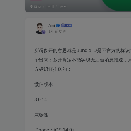
首页
应用
正文
Aini
1年前更新
所谓多开的意思就是Bundle ID是不官方
个出来；多开肯定不能实现无后台消息推送，只能
方标识符推送的；
微信版本
8.0.54
兼容性
iPhone：iOS 14.0+