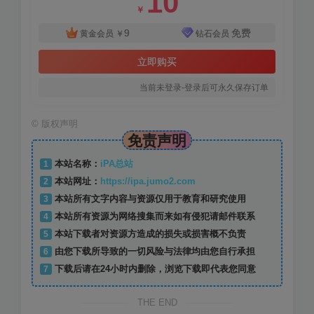
10
￥
9
免费
黄金会员
￥
钻石会员
立即购买
当前未登录-登录后可永久保存订单
©
版权声明
免责声明
1
本站名称：
iPA总站
2
本站网址：
https://ipa.jumo2.com
3
本站所有文字内容与资源仅用于教育和研究使用
4
本站所有资源为网络搜集而来如有侵犯请邮件联系
5
本站下载者对资源方造成的损失或损害概不负责
6
由您下载所导致的一切风险与法律均由您自行承担
7
下载后请在24小时内删除，浏览下载即代表您同意
THE END