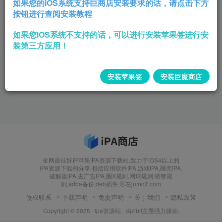
如果您的iOS系统支持巨商店安装要求的话，请点击下方
按钮进行查阅安装教程
如果您iOS系统不支持的话，可以进行安装苹果签进行安
装第三方应用！
安装苹果签
安装巨魔商店
全网最佳好评苹果IPA资源下载站,致力于iOS4以上的
iPA资源下载和分享,包括应用软件IPA,游戏IPA,砸壳IPA,
破解版iPA,去广告IPA,圈X规则,网球规则,螃蟹规
则,adba备份,deb插件,尽在jumo2.com
侵权联系
下载声明
免责声明
关于我们
隐私政策
Copyright © 2025 ·
ipa资源站
· 由
zibll主题
强力驱动.